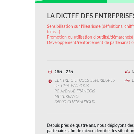
LA DICTEE DES ENTREPRISE
Sensibilisation sur l’illettrisme (définitions, chi
films…)
Promotion ou utilisation d’outil(s)/démarche(s)
Développement/renforcement de partenariat o
18H - 21H
M
CENTRE D'ETUDES SUPERIEURES
E
DE CHATEAUROUX
90 AVENUE FRANCOIS
MITTERRAND
36000 CHATEAUROUX
Depuis près de quatre ans, nous déployons des 
partenaires afin de mieux identifier les situati