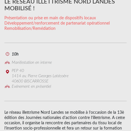
LE RÉSEAU ILLETTRISME NORD LANDES
MOBILISÉ !
Présentation ou prise en main de dispositifs locaux
Développement/renforcement de partenariat opérationnel
Remobilisation/Remédiation
10h
Manifestation en interne
PEP 40
1414 av. Pierre Georges Latécoère
40600 BISCARROSSE
Evénement en présentiel
Le réseau illettrisme Nord Landes se mobilise à l’occasion de la 13è
édition des Journées nationales d’action contre l’illettrisme. A cette
occasion, il organise la rencontre des partenaires du tissu local de
l’insertion socio-professionnelle et fera un retour sur la formation