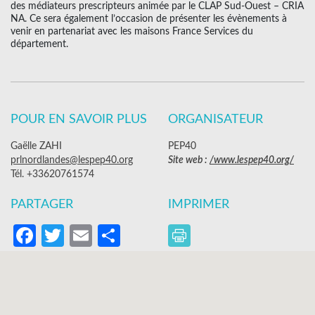
des médiateurs prescripteurs animée par le CLAP Sud-Ouest – CRIA
NA. Ce sera également l’occasion de présenter les évènements à
venir en partenariat avec les maisons France Services du
département.
POUR EN SAVOIR PLUS
ORGANISATEUR
Gaëlle ZAHI
PEP40
prlnordlandes@lespep40.org
Site web :
/www.lespep40.org/
Tél. +33620761574
PARTAGER
IMPRIMER
Facebook
Twitter
Email
Partager