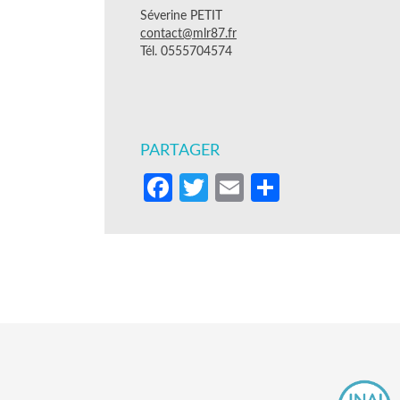
Séverine PETIT
contact@mlr87.fr
Tél. 0555704574
PARTAGER
Facebook
Twitter
Email
Partager