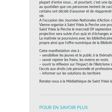
plupart d’entre nous… et pourtant, c’est une ép
au quotidien que ces personnes tentent de cach
certains ont décidé d’assumer et de réapprendr
vie.
A l’occasion des Journées Nationales d’Action co
Vienne organise à Saint Yrieix la Perche une p
Saint Yrieix la Perche le mercredi 09 septembre
projection sera suivie d’un quiz et d’échanges av
La matinée se poursuivra avec les bibliothécair
propre ainsi que l’offre numérique de la Bibli
Cette manifestation vise à :
– sensibiliser les jeunes et le public à la thémati
– savoir repérer les freins, les mettre en mots
– ouvrir la réflexion sur l’impact de l’illettrisme
l’accès aux droits (vie personnelle et professionn
– informer sur les solutions du territoire
Rendez-vous à la Médiathèque de Saint Yrieix 
POUR EN SAVOIR PLUS