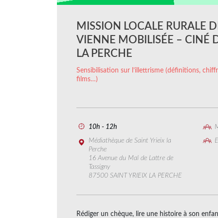
MISSION LOCALE RURALE D
VIENNE MOBILISÉE – CINÉ D
LA PERCHE
Sensibilisation sur l’illettrisme (définitions, chi
films…)
10h - 12h
M
Médiathèque de Saint Yrieix la
E
Perche
16 Avenue du Mal de Lattre de
Tassigny
87500 SAINT YRIEIX LA PERCHE
Rédiger un chèque, lire une histoire à son enfan