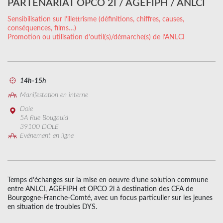
PARTENARIAT OPCO 2I / AGEFIPH / ANLCI
Sensibilisation sur l’illettrisme (définitions, chiffres, causes,
conséquences, films…)
Promotion ou utilisation d’outil(s)/démarche(s) de l’ANLCI
14h-15h
Manifestation en interne
Dole
5A Rue Bougauld
39100 DOLE
Evénement en ligne
Temps d’échanges sur la mise en oeuvre d’une solution commune
entre ANLCI, AGEFIPH et OPCO 2i à destination des CFA de
Bourgogne-Franche-Comté, avec un focus particulier sur les jeunes
en situation de troubles DYS.