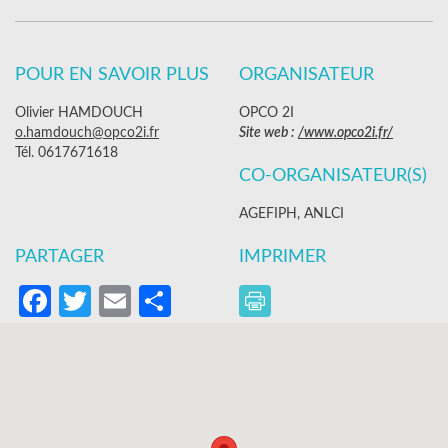
POUR EN SAVOIR PLUS
ORGANISATEUR
Olivier HAMDOUCH
OPCO 2I
o.hamdouch@opco2i.fr
Site web :
/www.opco2i.fr/
Tél. 0617671618
CO-ORGANISATEUR(S)
AGEFIPH, ANLCI
PARTAGER
IMPRIMER
Facebook
Twitter
Email
Partager