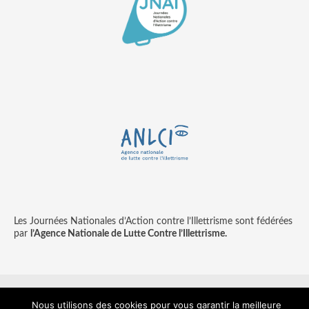
Les Journées Nationales d’Action contre l’Illettrisme sont fédérées
par
l’Agence Nationale de Lutte Contre l’Illettrisme.
Nous utilisons des cookies pour vous garantir la meilleure
Contact
Mentions légales