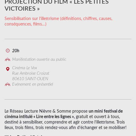
PROJECTION DU FILM « LES PETITES
VICTOIRES »
Sensibilisation sur l’illettrisme (définitions, chiffres, causes,
conséquences, films…)
20h
Manifestation ouverte au public
Cinéma Le Vox
Rue Ambroise Croizat
80610 SAINT-OUEN
Evénement en présentiel
Le Réseau Lecture Nièvre & Somme propose
un mini festival de
cinéma intitulé « Lire entre les lignes »,
gratuit et ouvert à tous,
destiné à sensibiliser, comprendre et agir contre l’illettrisme. Trois
lieux, trois films, trois rendez-vous afin d’échanger et se mobiliser!