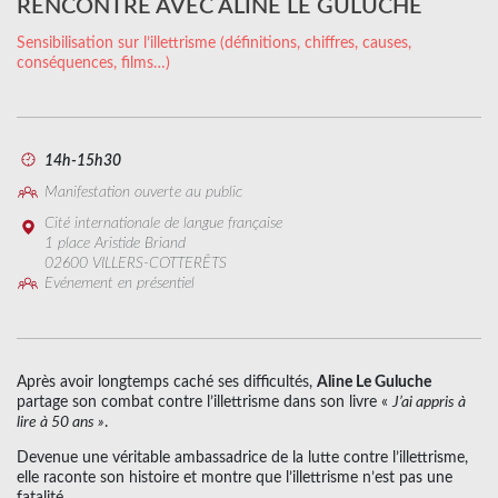
RENCONTRE AVEC ALINE LE GULUCHE
Sensibilisation sur l’illettrisme (définitions, chiffres, causes,
conséquences, films…)
14h-15h30
Manifestation ouverte au public
Cité internationale de langue française
1 place Aristide Briand
02600 VILLERS-COTTERÊTS
Evénement en présentiel
Après avoir longtemps caché ses difficultés,
Aline Le Guluche
partage son combat contre l’illettrisme dans son livre «
J’ai appris à
lire à 50 ans »
.
Devenue une véritable ambassadrice de la lutte contre l’illettrisme,
elle raconte son histoire et montre que l’illettrisme n’est pas une