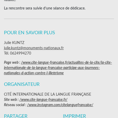
fatalité.
La rencontre sera suivie d’une séance de dédicace.
POUR EN SAVOIR PLUS
Julie KUNTZ
julie.kuntz@monuments-nationaux.fr
Tél. 0624994270
Page web :
/www.cite-langue-francaise.fr/actualites-de-la-cite/la-cite-
internationale-de-la-langue-francaise-participe-aux-journees-
nationales-d-action-contre-l-illettrisme
ORGANISATEUR
CITÉ INTERNATIONALE DE LA LANGUE FRANÇAISE
Site web :
/www.cite-langue-francaise.fr/
Réseau social :
/www.instagram.com/citelanguefrancaise/
PARTAGER
IMPRIMER