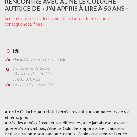
RENCONTRE AVEC ALINE LE GULUCHE,
AUTRICE DE « J’AI APPRIS À LIRE À 50 ANS »
Sensibilisation sur l’illettrisme (définitions, chiffres, causes,
conséquences, films…)
15h
Manifestation ouverte au public
Bibliothèque de Loches
24 avenue des Bas-Clos
37600 LOCHES
Evénement en présentiel
Aline Le Guluche, autrefois illettrée, revient sur son parcours de vie
et témoigne.
Après des années à cacher ses difficultés, à ne jamais oser avouer
qu’elle n’y arrivait pas, Aline Le Guluche a appris à lire. Dans son
livre, elle raconte son parcours depuis l’école où elle entre l’année