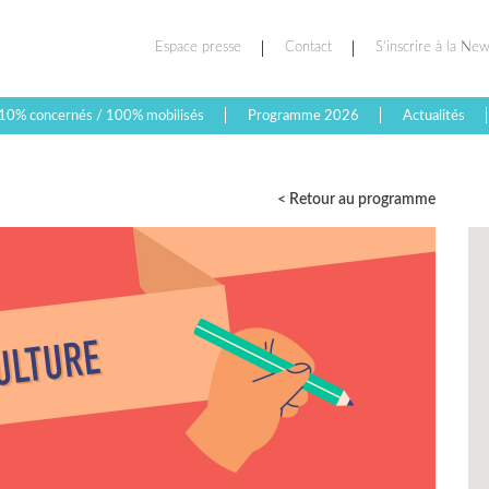
Espace presse
Contact
S’inscrire à la New
10% concernés / 100% mobilisés
Programme 2026
Actualités
< Retour au programme