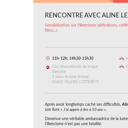
RENCONTRE AVEC ALINE L
Sensibilisation sur l’illettrisme (définitions, chi
films…)
11h-12h; 14h30-15h30
M
Cité internationale de langue
E
française
1 place Aristide Briand
02600 VILLERS-COTTERÊTS
Après avoir longtemps caché ses difficultés,
Ali
son livre «
J’ai appris à lire à 50 ans »
.
Devenue une véritable ambassadrice de la lutte c
l’illettrisme n’est pas une fatalité.