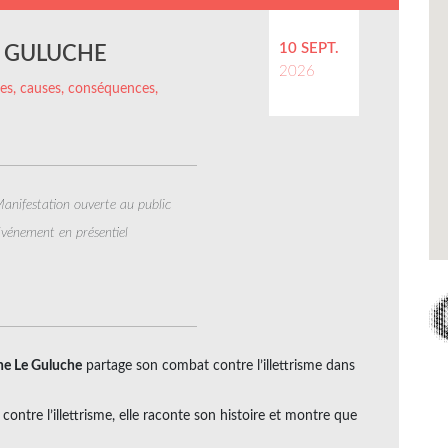
10 SEPT.
E GULUCHE
2026
ffres, causes, conséquences,
anifestation ouverte au public
vénement en présentiel
ne Le Guluche
partage son combat contre l’illettrisme dans
ontre l’illettrisme, elle raconte son histoire et montre que