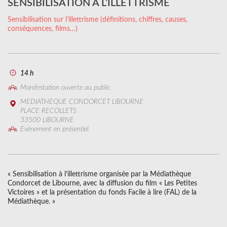
SENSIBILISATION A L’ILLETTRISME
Sensibilisation sur l’illettrisme (définitions, chiffres, causes,
conséquences, films…)
14 h
Manifestation ouverte au public
MEDIATHEQUE CONDORCET LIBOURNE
PLACE RECOLLETS
33500 LIBOURNE
Evénement en présentiel
« Sensibilisation à l’illettrisme organisée par la Médiathèque
Condorcet de Libourne, avec la diffusion du film « Les Petites
Victoires » et la présentation du fonds Facile à lire (FAL) de la
Médiathèque. »