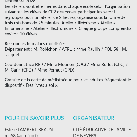
septembre 2026.
Les ateliers vont être menés dans chaque école selon l’organisation
suivante : les élèves de CE2 des écoles participantes seront
regroupés pour un atelier de 2 heures, organisé sous la forme de
trois rotations de 25 minutes. Atelier « Illettrisme » Atelier «
Innumérisme » Atelier « Illectronisme ». Chaque groupe comprendra
environ 10 élèves.
Ressources humaines mobilisées :
Département : M. Robichon / AFPLI : Mme Raullin / FOL 58 : M.
Jacquet
Coordonnatrice REP / Mme Mourlon (CPC) / Mme Buffet (CPC) /
M. Garin (CPD) / Mme Perraut (CPD)
Gratuité de la carte de médiathèque pour les adultes fréquentant le
dispositif « Des livres à soi ».
POUR EN SAVOIR PLUS
ORGANISATEUR
Estelle LAMBERT-BRAUN
CITÉ ÉDUCATIVE DE LA VILLE
rep58@ac-dijon.fr
DE NEVERS