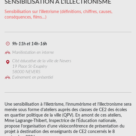
SENSIBILISATION À L’ILLECTRONISME
Sensibilisation sur l’illettrisme (définitions, chiffres, causes,
conséquences, films…)
9h-11h et 14h-16h
Manifestation en interne
Cité éducative de la ville de Nevers
19 Place St-Exupéry
58000 NEVERS
Evénement en présentiel
Une sensibilisation à l’illettrisme, l’innumérisme et l’illectronisme sera
menée sous forme d’ateliers auprès des classes de CE2 des écoles
en quartier politique de la ville (QPV). En amont de ces ateliers,
Mme Lagrange-Thibert, Inspectrice de l’Éducation nationale,
propose l’organisation d’une visioconférence de présentation du
projet à destination des enseignants de CE2 concernés le 8