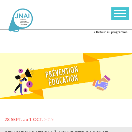
< Retour au programme
28 SEPT. au 1 OCT.
2026