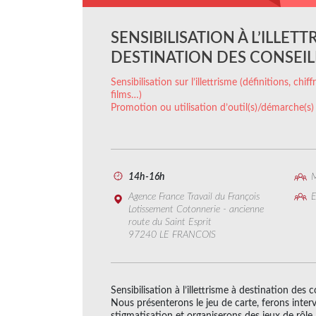
SENSIBILISATION À L’ILLETT
DESTINATION DES CONSEIL
Sensibilisation sur l’illettrisme (définitions, chi
films…)
Promotion ou utilisation d’outil(s)/démarche(s)
14h-16h
M
Agence France Travail du François
E
Lotissement Cotonnerie - ancienne
route du Saint Esprit
97240 LE FRANCOIS
Sensibilisation à l’illettrisme à destination des 
Nous présenterons le jeu de carte, ferons interv
stigmatisation et organiserons des jeux de rôle.