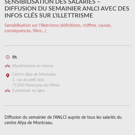
SENSIBILISATION DES SALARIÉS –
DIFFUSION DU SEMAINIER ANLCI AVEC DES
INFOS CLÉS SUR L’ILLETTRISME
Sensibilisation sur l’illettrisme (définitions, chiffres, causes,
conséquences, films…)
9h
Manifestation en interne
Centre Afpa de Montceau
1, rue du petit bois
71300 Montceau-les-Mines
Evénement en ligne
Diffusion du semainier de l’ANLCI auprès de tous les salariés du
centre Afpa de Montceau.