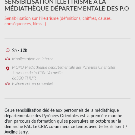
SENSIBILISATION ILLETTRISME À LA
MÉDIATHÈQUE DÉPARTEMENTALE DES P.O
Sensibilisation sur l’illettrisme (définitions, chiffres, causes,
conséquences, films…)
9h - 12h
Manifestation en interne
MDPO Médiathèque départementale des Pyrénées Orientales
5 avenue de la Côte Vermeille
66300 THUIR
Evénement en présentiel
Cette sensibilisation dédiée aux personnels de la médiathèque
départementale des Pyrénées Orientales est la première marche
d’un parcours de formation qui se poursuivra en octobre sur la
démarche FAL. Le CRIA co-animera ce temps avec Je lie, ils lisent /
Aveline Jarry.