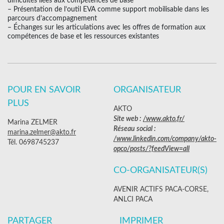
difficultés liées aux compétences de base
– Présentation de l’outil EVA comme support mobilisable dans les
parcours d’accompagnement
– Échanges sur les articulations avec les offres de formation aux
compétences de base et les ressources existantes
POUR EN SAVOIR
ORGANISATEUR
PLUS
AKTO
Site web :
/www.akto.fr/
Marina ZELMER
Réseau social :
marina.zelmer@akto.fr
/www.linkedin.com/company/akto-
Tél. 0698745237
opco/posts/?feedView=all
CO-ORGANISATEUR(S)
AVENIR ACTIFS PACA-CORSE,
ANLCI PACA
PARTAGER
IMPRIMER