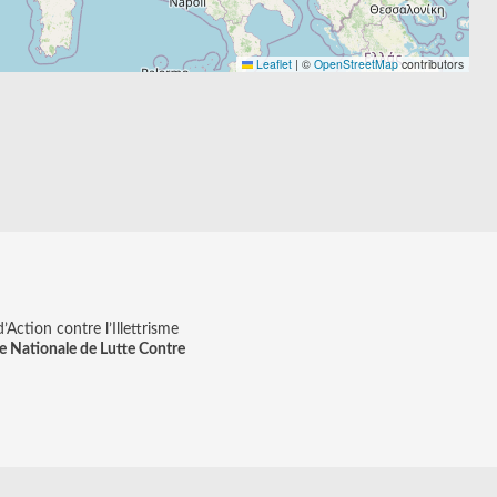
Leaflet
|
©
OpenStreetMap
contributors
Action contre l’Illettrisme
e Nationale de Lutte Contre