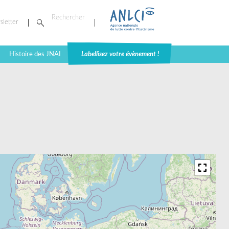
sletter
Histoire des JNAI
Labellisez votre évènement !