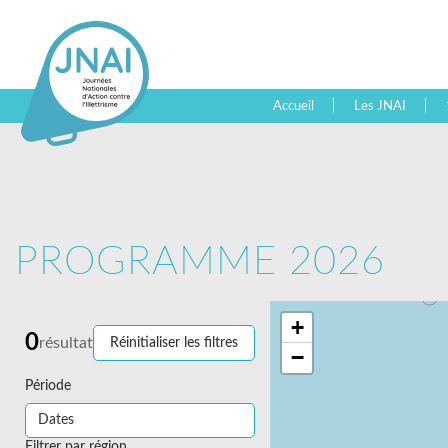
Accueil
Les JNAI
PROGRAMME 2026
+
0
résultat
Réinitialiser les filtres
−
Période
Filtrer par région