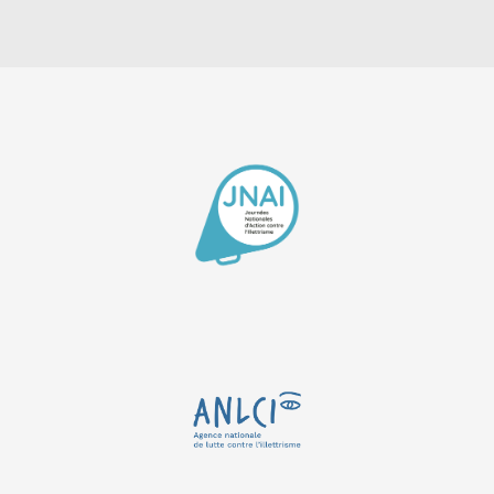
+
102
Organisé par :
CREPA
−
Date :
15 SEPT.
Horaires :
A préciser
Agence France Travail de
Carcassonne
34 Bd Irène et Frédéric Joliot-
Curie
CARCASSONNE - 34 Bd Irène et
Frédéric Joliot-Curie
En savoir plus
CONSEIL
DEPARTEMENTAL
DE LA
GUADELOUPE