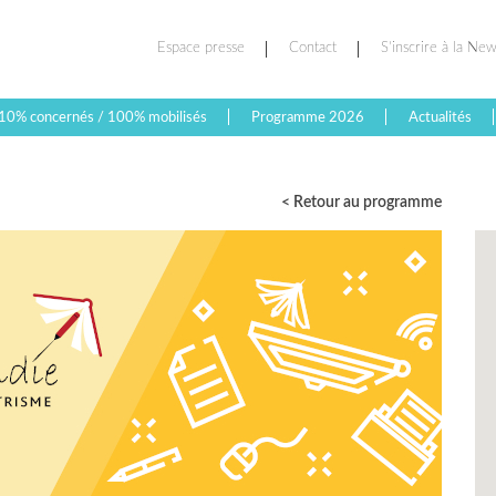
Espace presse
Contact
S’inscrire à la New
10% concernés / 100% mobilisés
Programme 2026
Actualités
< Retour au programme