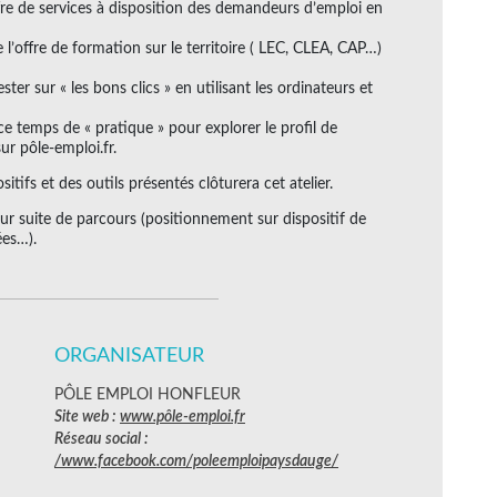
fre de services à disposition des demandeurs d’emploi en
 l’offre de formation sur le territoire ( LEC, CLEA, CAP…)
er sur « les bons clics » en utilisant les ordinateurs et
ce temps de « pratique » pour explorer le profil de
r pôle-emploi.fr.
tifs et des outils présentés clôturera cet atelier.
our suite de parcours (positionnement sur dispositif de
ées…).
ORGANISATEUR
PÔLE EMPLOI HONFLEUR
Site web :
www.pôle-emploi.fr
Réseau social :
/www.facebook.com/poleemploipaysdauge/