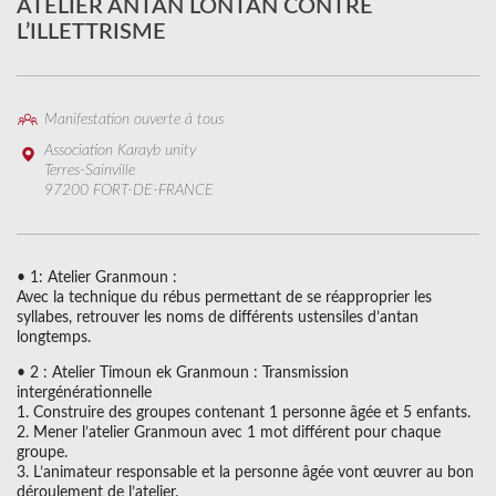
ATELIER ANTAN LONTAN CONTRE
L’ILLETTRISME
Manifestation ouverte à tous
Association Karayb unity
Terres-Sainville
97200 FORT-DE-FRANCE
• 1: Atelier Granmoun :
Avec la technique du rébus permettant de se réapproprier les
syllabes, retrouver les noms de différents ustensiles d’antan
longtemps.
• 2 : Atelier Timoun ek Granmoun : Transmission
intergénérationnelle
1. Construire des groupes contenant 1 personne âgée et 5 enfants.
2. Mener l’atelier Granmoun avec 1 mot différent pour chaque
groupe.
3. L’animateur responsable et la personne âgée vont œuvrer au bon
déroulement de l’atelier.