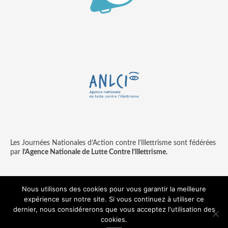
Les Journées Nationales d’Action contre l’Illettrisme sont fédérées
par
l’Agence Nationale de Lutte Contre l’Illettrisme.
Nous utilisons des cookies pour vous garantir la meilleure
expérience sur notre site. Si vous continuez à utiliser ce
Contact
Mentions légales
dernier, nous considérerons que vous acceptez l'utilisation des
© copyright ANLCI 2018
cookies.
Pamplemousse - agence communication & digitale