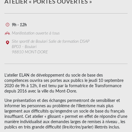
ATELIER « PORTES OUVERTES »
9h - 12h
Manifestation ouverte à tous
Site sportif de Boulari Salle de formation DSAP
BP03 - Boulari
98810 MONT-DORE
L’atelier ELAN de développement du socle de base des
compétences ouvrira ses portes aux publics le jeudi 10 septembre
2020 de 9h à 12h, il est tenu par la formatrice de Transformance
depuis 2016 avec la ville du Mont-Dore.
Une présentation et des échanges permettront de sensibiliser et
informer les personnes au problème de l’illettrisme mais plus
largement aux difficultés qu’engendre un socle de base du français
insuffisant. Cet atelier « glissant » permet en effet de répondre d’une
manière individualisé aux demandes larges de remises à niveau , les
publics en très grande difficulté (lire/écrire/parler) illettrés inclus.