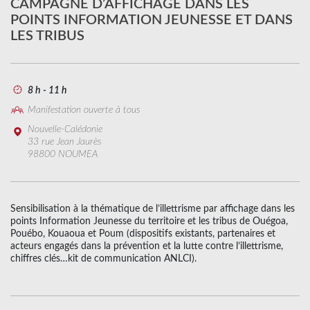
CAMPAGNE D’AFFICHAGE DANS LES
POINTS INFORMATION JEUNESSE ET DANS
LES TRIBUS
8 h - 11 h
Manifestation ouverte à tous
Nouvelle-Calédonie
33 rue Jean Jaurès
98800 NOUMEA
Sensibilisation à la thématique de l’illettrisme par affichage dans les
points Information Jeunesse du territoire et les tribus de Ouégoa,
Pouébo, Kouaoua et Poum (dispositifs existants, partenaires et
acteurs engagés dans la prévention et la lutte contre l’illettrisme,
chiffres clés…kit de communication ANLCI).