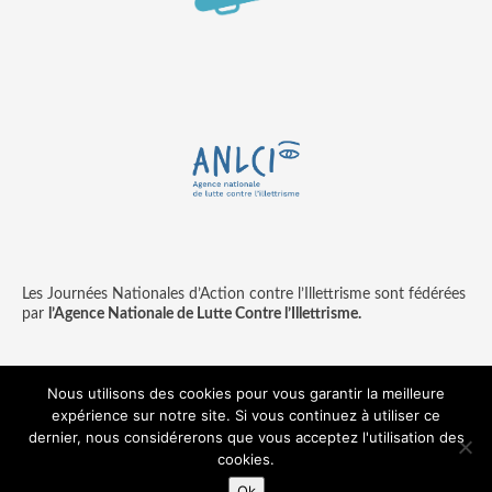
Les Journées Nationales d’Action contre l’Illettrisme sont fédérées
par
l’Agence Nationale de Lutte Contre l’Illettrisme.
Nous utilisons des cookies pour vous garantir la meilleure
expérience sur notre site. Si vous continuez à utiliser ce
Contact
Mentions légales
dernier, nous considérerons que vous acceptez l'utilisation des
© copyright ANLCI 2018
cookies.
Pamplemousse - agence communication & digitale
Ok