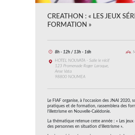
CREATHON : « LES JEUX SÉ
FORMATION »
8h - 12h / 13h - 16h
M
HOTEL NOUVATA - Salle le récif
123 Promenade Roger Laroque,
Anse Vata
98800 NOUMEA
Le FIAF organise, à l’occasion des JNAI 2020, 
pratiques et de formation, rassemblera des form
l’illettrisme en Nouvelle-Calédonie.
La thématique retenue cette année : « Les je
des personnes en situation d’illettrisme ».