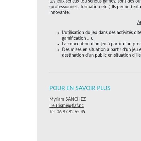
Les jeux sérieux (ou serious games) sont des ou
(professionnels, formation etc..) Ils permettent
innovante.
A
L’utilisation du jeu dans des activités dit
gamification …),
La conception d’un jeu à partir d’un pro
Des mises en situation à partir d’un jeu e
destination d’un public en situation d’ille
POUR EN SAVOIR PLUS
Myriam SANCHEZ
illettrisme@fiaf.nc
Tél. 06.87.82.65.49