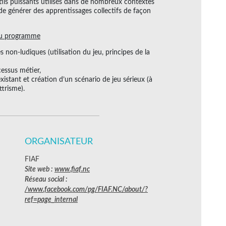
tils puissants utilisés dans de nombreux contextes
 de générer des apprentissages collectifs de façon
u programme
es non-ludiques (utilisation du jeu, principes de la
cessus métier,
xistant et création d’un scénario de jeu sérieux (à
ttrisme).
ORGANISATEUR
FIAF
Site web :
www.fiaf.nc
Réseau social :
/www.facebook.com/pg/FIAF.NC/about/?
ref=page_internal