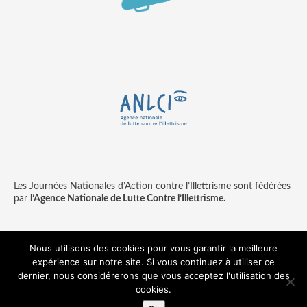
Les Journées Nationales d’Action contre l’Illettrisme sont fédérées
par
l’Agence Nationale de Lutte Contre l’Illettrisme.
Nous utilisons des cookies pour vous garantir la meilleure
expérience sur notre site. Si vous continuez à utiliser ce
Contact
Mentions légales
dernier, nous considérerons que vous acceptez l'utilisation des
© copyright ANLCI 2018
cookies.
Pamplemousse - agence communication & digitale