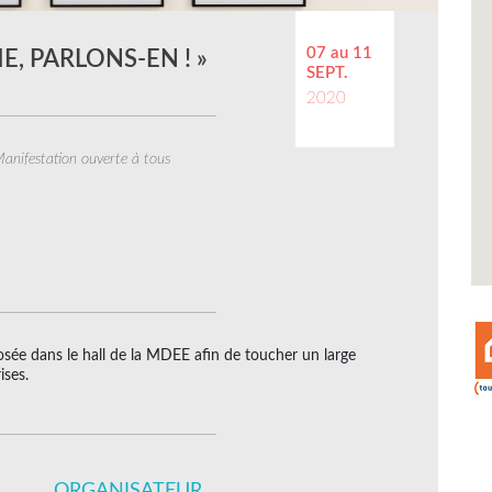
07 au 11
ME, PARLONS-EN ! »
SEPT.
2020
anifestation ouverte à tous
posée dans le hall de la MDEE afin de toucher un large
ises.
ORGANISATEUR