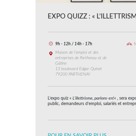
EXPO QUIZZ : « L’ILLETTRIS
9h - 12h / 14h - 17h
M
Maison de l'emploi et des
entreprises de Parthenay et de
Gâtine
13 boulevard Edgar Quinet
79200 PARTHENAY
L’expo quiz «
L’illettrisme, parlons-en!
« , sera ex
public, demandeurs d’emploi, salariés et entrepr
POUR EN SAVOIR PLUS