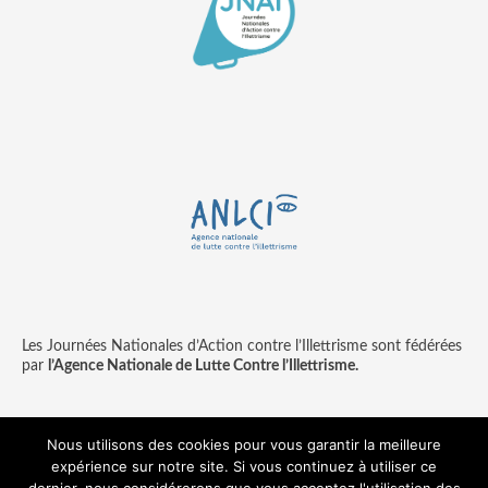
Les Journées Nationales d’Action contre l’Illettrisme sont fédérées
par
l’Agence Nationale de Lutte Contre l’Illettrisme.
Nous utilisons des cookies pour vous garantir la meilleure
expérience sur notre site. Si vous continuez à utiliser ce
Contact
Mentions légales