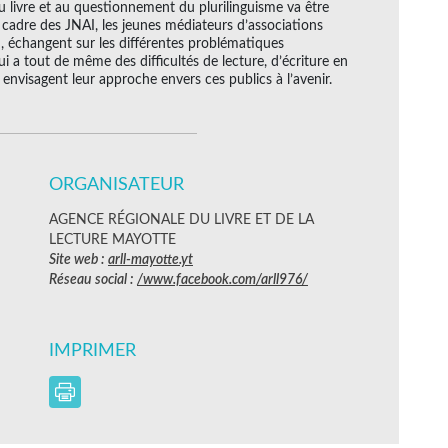
 livre et au questionnement du plurilinguisme va être
s cadre des JNAI, les jeunes médiateurs d’associations
u, échangent sur les différentes problématiques
ui a tout de même des difficultés de lecture, d’écriture en
envisagent leur approche envers ces publics à l’avenir.
ORGANISATEUR
AGENCE RÉGIONALE DU LIVRE ET DE LA
LECTURE MAYOTTE
Site web :
arll-mayotte.yt
Réseau social :
/www.facebook.com/arll976/
IMPRIMER