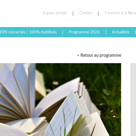
Espace presse
Contact
S’inscrire à la New
10% concernés / 100% mobilisés
Programme 2026
Actualités
< Retour au programme