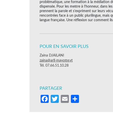
problématique, une formation à la médiation du
dispensée. Pour les mettre à l’honneur, dans le
prennent la parole et s’expriment sur leurs véc
rencontrées face à un public plurilingue, mais q
langue française. Une réflexion sur comment ils 
POUR EN SAVOIR PLUS
Zaina DJAILANI
zaina@arll-mayotte.yt
Tél. 07.66.51.10.28
PARTAGER
Facebook
Twitter
Email
Partager