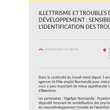
ILLETTRISME ET TROUBLES
DÉVELOPPEMENT : SENSIBIL
L’IDENTIFICATION DES TROU
Manifestation en interne
A
1
Dans la continuité du travail mené depuis 3 ans
agences de Pôle emploi Normandie pour mieux ac
nous a paru important de mieux appréhender la 
d’illettrisme.
Les partenaires : l’Agefiph Normandie , Psyado
dispositif innovant de sensibilisation des psyc
du neurodéveloppement (trouble de l’attention 