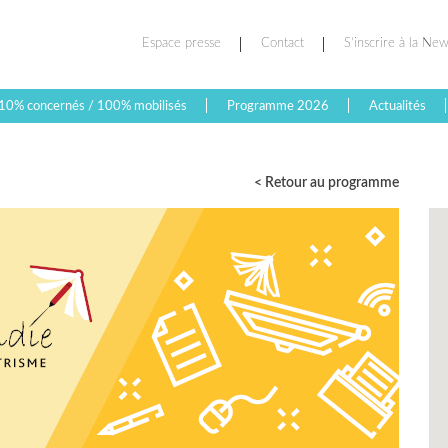
Espace presse
Contact
S’inscrire à la New
10% concernés / 100% mobilisés
Programme 2026
Actualités
< Retour au programme