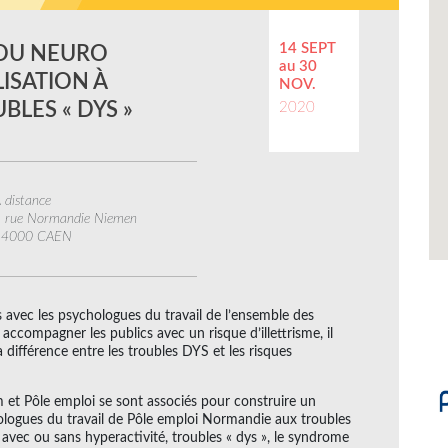
14 SEPT
 DU NEURO
au 30
ISATION À
NOV.
BLES « DYS »
2020
 distance
 rue Normandie Niemen
14000 CAEN
 avec les psychologues du travail de l’ensemble des
compagner les publics avec un risque d’illettrisme, il
différence entre les troubles DYS et les risques
m et Pôle emploi se sont associés pour construire un
hologues du travail de Pôle emploi Normandie aux troubles
avec ou sans hyperactivité, troubles « dys », le syndrome