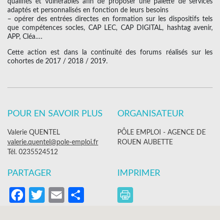
qualifiés et vulnérables afin de proposer une palette de services
adaptés et personnalisés en fonction de leurs besoins
– opérer des entrées directes en formation sur les dispositifs tels
que compétences socles, CAP LEC, CAP DIGITAL, hashtag avenir,
APP, Cléa….
Cette action est dans la continuité des forums réalisés sur les
cohortes de 2017 / 2018 / 2019.
POUR EN SAVOIR PLUS
ORGANISATEUR
Valerie QUENTEL
PÔLE EMPLOI - AGENCE DE
valerie.quentel@pole-emploi.fr
ROUEN AUBETTE
Tél. 0235524512
PARTAGER
IMPRIMER
Facebook
Twitter
Email
Partager