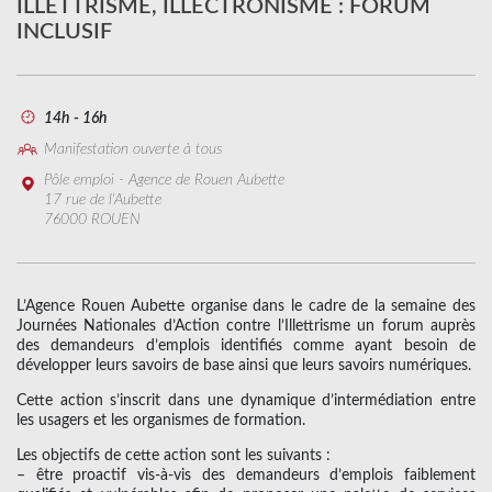
ILLETTRISME, ILLECTRONISME : FORUM
INCLUSIF
14h - 16h
Manifestation ouverte à tous
Pôle emploi - Agence de Rouen Aubette
17 rue de l'Aubette
76000 ROUEN
L’Agence Rouen Aubette organise dans le cadre de la semaine des
Journées Nationales d’Action contre l’Illettrisme un forum auprès
des demandeurs d’emplois identifiés comme ayant besoin de
développer leurs savoirs de base ainsi que leurs savoirs numériques.
Cette action s’inscrit dans une dynamique d’intermédiation entre
les usagers et les organismes de formation.
Les objectifs de cette action sont les suivants :
– être proactif vis-à-vis des demandeurs d’emplois faiblement