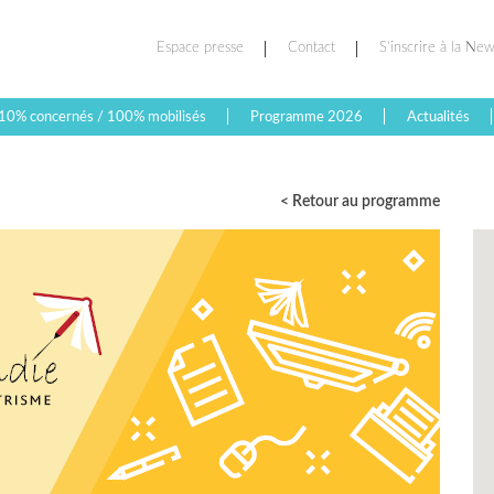
Espace presse
Contact
S’inscrire à la New
10% concernés / 100% mobilisés
Programme 2026
Actualités
< Retour au programme