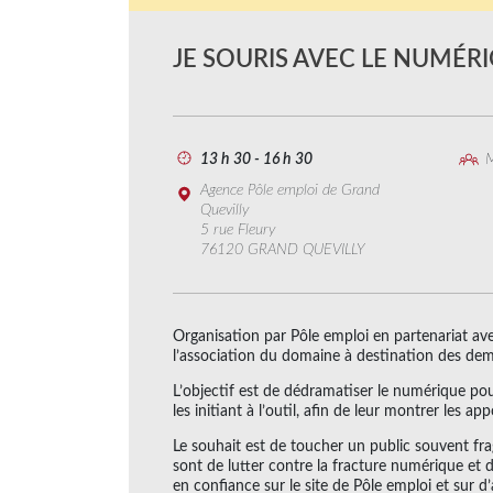
JE SOURIS AVEC LE NUMÉR
13 h 30 - 16 h 30
M
Agence Pôle emploi de Grand
Quevilly
5 rue Fleury
76120 GRAND QUEVILLY
Organisation par Pôle emploi en partenariat avec
l’association du domaine à destination des de
L’objectif est de dédramatiser le numérique pou
les initiant à l’outil, afin de leur montrer les ap
Le souhait est de toucher un public souvent fragi
sont de lutter contre la fracture numérique et
en confiance sur le site de Pôle emploi et sur d