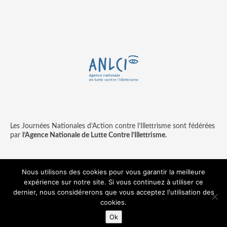
Les Journées Nationales d’Action contre l’Illettrisme sont fédérées
par
l’Agence Nationale de Lutte Contre l’Illettrisme.
Nous utilisons des cookies pour vous garantir la meilleure
expérience sur notre site. Si vous continuez à utiliser ce
Contact
Mentions légales
dernier, nous considérerons que vous acceptez l'utilisation des
© copyright ANLCI 2018
cookies.
Pamplemousse - agence communication & digitale
Ok