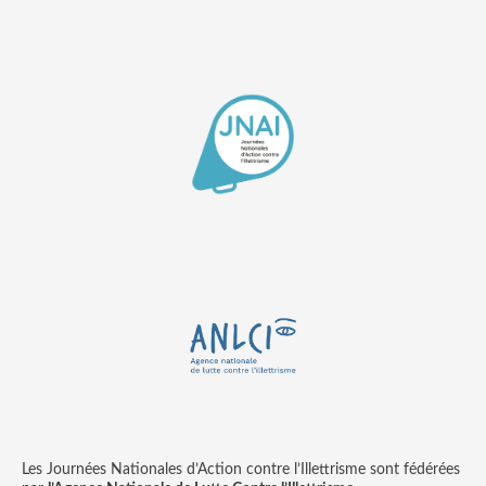
Les Journées Nationales d’Action contre l’Illettrisme sont fédérées