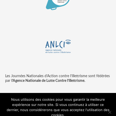
Les Journées Nationales d’Action contre l’Illettrisme sont fédérées
par
l’Agence Nationale de Lutte Contre l’Illettrisme.
Nous utilisons des cookies pour vous garantir la meilleure
expérience sur notre site. Si vous continuez à utiliser ce
Contact
Mentions légales
dernier, nous considérerons que vous acceptez l'utilisation des
© copyright ANLCI 2018
cookies.