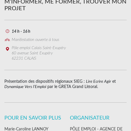
M’INFORMER, ME FORMER, TROUVER MON
PROJET
14 h - 16 h
Manifestation ouverte à tous
Pôle emploi Calais Saint-Exupéry
60 avenue Saint Exupéry
62231 CALAIS
Présentation des dispositifs régionaux SIEG :
Lire Ecrire Agir
et
Dynamique Vers l’Emploi
par le GRETA Grand Littoral.
POUR EN SAVOIR PLUS
ORGANISATEUR
Marie-Caroline LANNOY
PÔLE EMPLOI - AGENCE DE