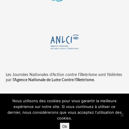
Les Journées Nationales d’Action contre l’Illettrisme sont fédérées
par
l’Agence Nationale de Lutte Contre l’Illettrisme.
Nous utilisons des cookies pour vous garantir la meilleure
expérience sur notre site. Si vous continuez à utiliser ce
Contact
Mentions légales
dernier, nous considérerons que vous acceptez l'utilisation des
© copyright ANLCI 2018
cookies.
Pamplemousse - agence communication & digitale
Ok