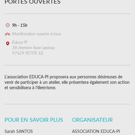
PORTES OUVERTES
9h - 15h
Manifestation ouverte à tous
Educa-PI
38 chemein Kean Lepinay
97429 PETITE ILE
L’association EDUCA-PI proposera aux personnes désireuses de
venir de participer à un atelier, elle présentera également son action
et sensibilisera à l’illettrisme.
POUR EN SAVOIR PLUS
ORGANISATEUR
Sarah SANTOS
ASSOCIATION EDUCA-PI