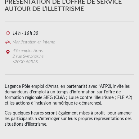
PRÉSENTATION DE L’OFFRE DE SERVICE
AUTOUR DE L’ILLETTRISME
14 h - 16 h 30
Manifestation en interne
Pôle emploi Arras
2 rue Symphorine
62000 ARRAS
L’agence Pôle emploi d’Arras, en partenariat avec l’AFP2i, invite les
demandeurs d’emploi à un temps d’information sur
l’offre de
formation régionale SIEG (
CLéA ;
Lutte contre l’illettrisme ;
FLE A2)
et
les actions d’inclusion numérique (e-démarches).
Ces quelques heures seront également mises à profit pour amener
les participants à s’interroger sur leurs propres représentations des
situations d’illettrisme.