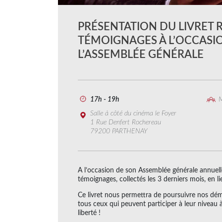
PRÉSENTATION DU LIVRET 
TÉMOIGNAGES À L’OCCASI
L’ASSEMBLÉE GÉNÉRALE
17h - 19h
M
Salle à côté du cinéma le Foyer
1 Rue Denfert Rochereau
79200 PARTHENAY
A l’occasion de son Assemblée générale annuelle,
témoignages, collectés les 3 derniers mois, en li
Ce livret nous permettra de poursuivre nos déma
tous ceux qui peuvent participer à leur niveau à 
liberté !