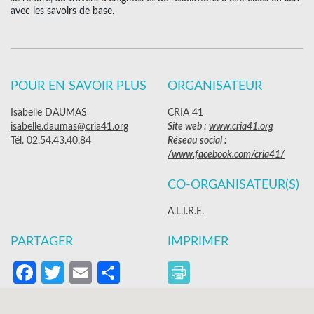
avec les savoirs de base.
POUR EN SAVOIR PLUS
ORGANISATEUR
Isabelle DAUMAS
CRIA 41
isabelle.daumas@cria41.org
Site web :
www.cria41.org
Tél. 02.54.43.40.84
Réseau social :
/www.facebook.com/cria41/
CO-ORGANISATEUR(S)
A.L.I.R.E.
PARTAGER
IMPRIMER
Facebook
Twitter
Email
Partager