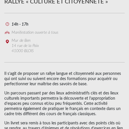
RALLYE « CULTURE ET CITOYENNETÉ »
14h - 17h
Manifestation ouverte à tous
Mur de Ben
14 rue de la Paix
41000 BLOIS
Il s’agit de proposer un rallye langue et citoyenneté aux personnes
qui ont suivi ou suivent encore des formations pour acquérir ou
perfectionner leur maîtrise des savoirs de base.
Un parcours passant par des lieux administratifs clés et des lieux
culturels importants permettra la découverte et l’appropriation
d’espaces peu connus et/ou peu fréquentés. Cette activité
permettra également de pratiquer le français en contexte dans un
cadre très différent des cours de français classiques.
Un livret sera remis à tous les participants avec des points clés où
se rendre, au travers d’énigmes et de résolutions d’exercices en lien