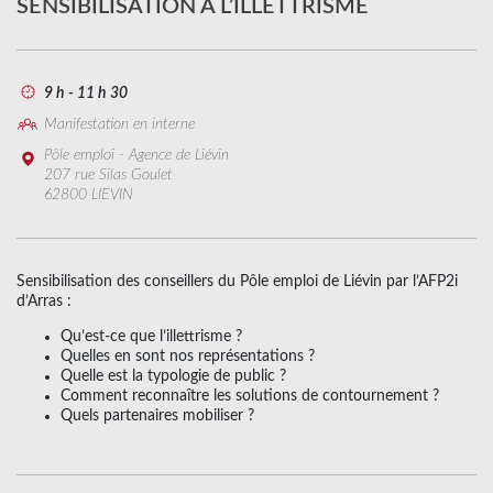
SENSIBILISATION A L’ILLETTRISME
9 h - 11 h 30
Manifestation en interne
Pôle emploi - Agence de Liévin
207 rue Silas Goulet
62800 LIEVIN
Sensibilisation des conseillers du Pôle emploi de Liévin par l’AFP2i
d’Arras :
Qu’est-ce que l’illettrisme ?
Quelles en sont nos représentations ?
Quelle est la typologie de public ?
Comment reconnaître les solutions de contournement ?
Quels partenaires mobiliser ?