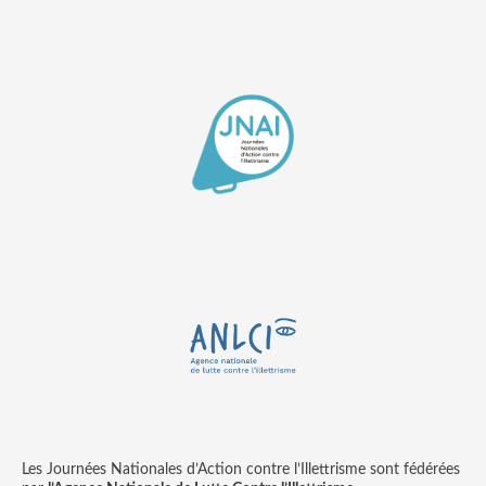
Les Journées Nationales d’Action contre l’Illettrisme sont fédérées