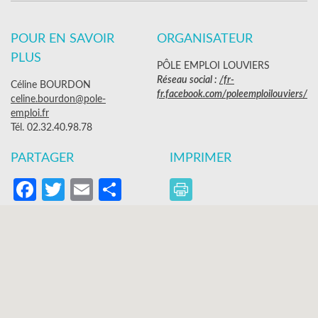
POUR EN SAVOIR
ORGANISATEUR
PLUS
PÔLE EMPLOI LOUVIERS
Réseau social :
/fr-
Céline BOURDON
fr.facebook.com/poleemploilouviers/
celine.bourdon@pole-
emploi.fr
Tél. 02.32.40.98.78
PARTAGER
IMPRIMER
Facebook
Twitter
Email
Partager