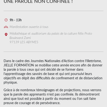
UNE PAROLE NON CONFINEE !
9h - 13h
Manifestation ouverte à tous
Médiathèque et auditorium du palais de la culture Félix Proto
Boulevard Zami
97139 LES ABYMES
Dans le cadre des Journées Nationales d’Action contre l’Illettrisme,
JIELLE FORMATION se mobilise cette année encore afin de donner
la parole à tous ceux qui ont décidé de se former dans
l’apprentissage des savoirs de base et qui ont poursuivi leurs
objectifs en dépit des difficultés de confinement et de distanciation
physique.
Grâce à de nombreux témoignages et de projections, nous verrons
que la parole des apprenants n’est pas confinée. Ils démontreront
ainsi que tout est possible à partir du moment ou l’on sait faire
preuve de courage et de persévérance.