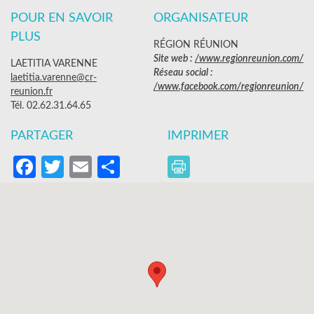
POUR EN SAVOIR
ORGANISATEUR
PLUS
RÉGION RÉUNION
Site web :
/www.regionreunion.com/
LAETITIA VARENNE
Réseau social :
laetitia.varenne@cr-
/www.facebook.com/regionreunion/
reunion.fr
Tél. 02.62.31.64.65
PARTAGER
IMPRIMER
Facebook
Twitter
Email
Partager