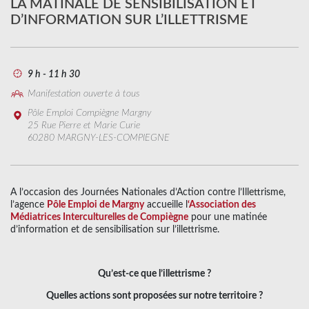
LA MATINALE DE SENSIBILISATION ET
D’INFORMATION SUR L’ILLETTRISME
9 h - 11 h 30
Manifestation ouverte à tous
Pôle Emploi Compiègne Margny
25 Rue Pierre et Marie Curie
60280 MARGNY-LES-COMPIEGNE
A l’occasion des Journées Nationales d’Action contre l’Illettrisme,
l’agence
Pôle Emploi de Margny
accueille l
‘Association des
Médiatrices Interculturelles de Compiègne
pour une matinée
d’information et de sensibilisation sur l’illettrisme.
Qu’est-ce que l’illettrisme ?
Quelles actions sont proposées sur notre territoire ?