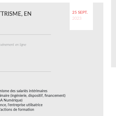
25 SEPT.
TTRISME, EN
2023
vénement en ligne
ronisme des salariés intérimaires
aire (ingénierie, dispositif, financement)
éA Numérique)
nce, l’entreprise utilisatrice
’actions de formation