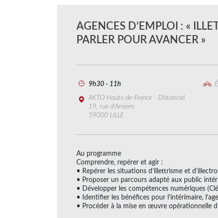
AGENCES D’EMPLOI : « ILLE
PARLER POUR AVANCER »
9h30 - 11h
É
AKTO Hauts-de-France - Distanciel
19, rue d'Amiens
59000 LILLE
Au programme
Comprendre, repérer et agir :
• Repérer les situations d’illettrisme et d’illect
• Proposer un parcours adapté aux public intérim
• Développer les compétences numériques (Cl
• Identifier les bénéfices pour l’intérimaire, l’age
• Procéder à la mise en œuvre opérationnelle d