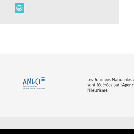
Les Journées Nationales d’
sont fédérées par
l’Agenc
l’Illettrisme.
tions légales
© copyright ANLCI 2018
Pamplemousse - agence communicati