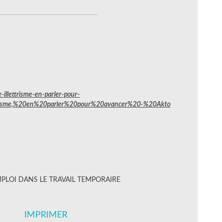
llettrisme-en-parler-pour-
risme,%20en%20parler%20pour%20avancer%20-%20Akto
PLOI DANS LE TRAVAIL TEMPORAIRE
IMPRIMER