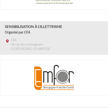
29 AOûT
2024
SENSIBILISATION À L’ILLETTRISME
Organisé par CFA
CFA
96 rue des compagnons
01000 BOURG-EN-BRESSE
29 AOÛT
2024