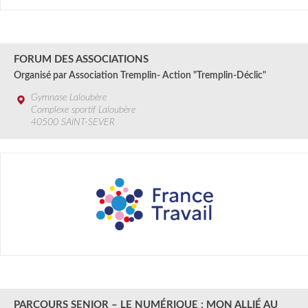
31 Août
2024
FORUM DES ASSOCIATIONS
Organisé par Association Tremplin- Action "Tremplin-Déclic"
Gymnase Laloubère
Complexe sportif Laloubère
40500 SAINT-SEVER
1 SEPT au 16 SEPT.
2024
PARCOURS SENIOR – LE NUMÉRIQUE : MON ALLIÉ AU