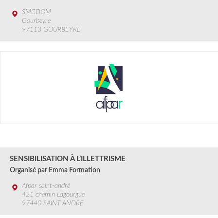
SMCDOM
Gourbeyre
97113 GOURBEYRE
11 au 12 SEPT.
2024
SENSIBILISATION À L’ILLETTRISME
Organisé par Emma Formation
Afpar saint-andré
421 chemin Lagourgue
97440 SAINT ANDRE