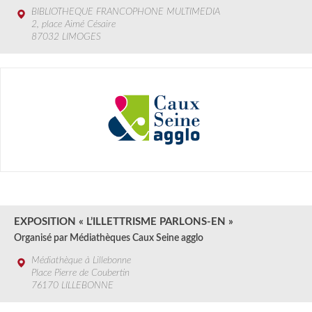
BIBLIOTHEQUE FRANCOPHONE MULTIMEDIA
2, place Aimé Césaire
87032 LIMOGES
3 au 14 SEPT.
2024
EXPOSITION « L’ILLETTRISME PARLONS-EN »
Organisé par Médiathèques Caux Seine agglo
Médiathèque à Lillebonne
Place Pierre de Coubertin
76170 LILLEBONNE