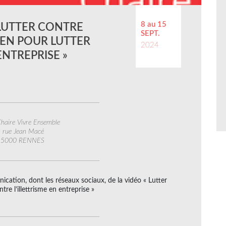
8 au 15
 LUTTER CONTRE
SEPT.
YEN POUR LUTTER
2024
ENTREPRISE »
haire Vivre Ensemble
 rue Jean Macé
35000 RENNES
cation, dont les réseaux sociaux, de la vidéo « Lutter
tre l’illettrisme en entreprise »