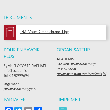
DOCUMENTS
jpeg
JNAI-Visuel-2-mns-chrono-1.jpg
POUR EN SAVOIR
ORGANISATEUR
PLUS
ACADEMIS
Site web :
www.academis.fr
Sylvia PLOCOSTE-RAPHAËL
Réseau social :
info@academis.fr
/www.instagram.com/academis.fr/
Tél. 0690999694
Page web :
/www.academis.fr/jnai
PARTAGER
IMPRIMER