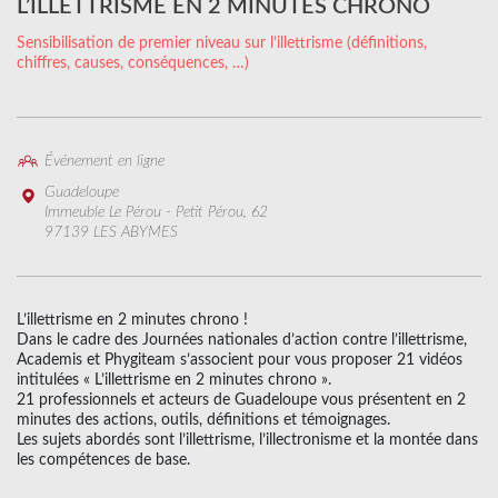
L’ILLETTRISME EN 2 MINUTES CHRONO
Sensibilisation de premier niveau sur l’illettrisme (définitions,
chiffres, causes, conséquences, …)
Événement en ligne
Guadeloupe
Immeuble Le Pérou - Petit Pérou, 62
97139 LES ABYMES
L’illettrisme en 2 minutes chrono !
Dans le cadre des Journées nationales d’action contre l’illettrisme,
Academis et Phygiteam s’associent pour vous proposer 21 vidéos
intitulées « L’illettrisme en 2 minutes chrono ».
21 professionnels et acteurs de Guadeloupe vous présentent en 2
minutes des actions, outils, définitions et témoignages.
Les sujets abordés sont l’illettrisme, l’illectronisme et la montée dans
les compétences de base.