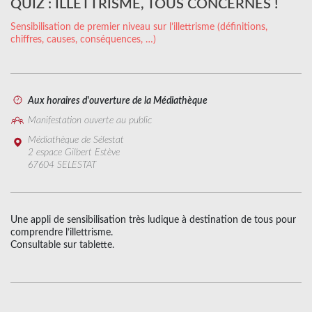
QUIZ : ILLETTRISME, TOUS CONCERNÉS !
Sensibilisation de premier niveau sur l’illettrisme (définitions,
chiffres, causes, conséquences, …)
Aux horaires d'ouverture de la Médiathèque
Manifestation ouverte au public
Médiathèque de Sélestat
2 espace Gilbert Estève
67604 SELESTAT
Une appli de sensibilisation très ludique à destination de tous pour
comprendre l’illettrisme.
Consultable sur tablette.