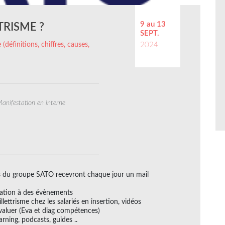
9 au 13
TRISME ?
SEPT.
 (définitions, chiffres, causes,
2024
anifestation en interne
urs du groupe SATO recevront chaque jour un mail
vitation à des évènements
illettrisme chez les salariés en insertion, vidéos
évaluer (Eva et diag compétences)
arning, podcasts, guides ..