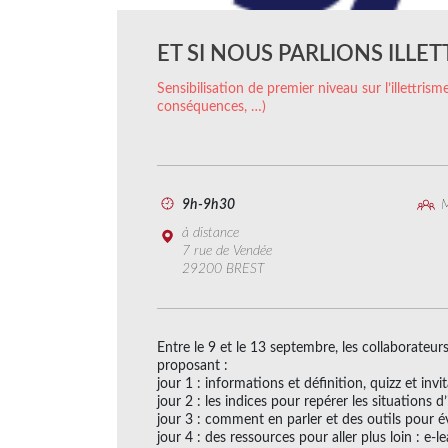
ET SI NOUS PARLIONS ILLET
Sensibilisation de premier niveau sur l’illettrisme
conséquences, …)
9h-9h30
M
à distance
7 rue de Vendée
29200 BREST
Entre le 9 et le 13 septembre, les collaborate
proposant :
jour 1 : informations et définition, quizz et in
jour 2 : les indices pour repérer les situations d’
jour 3 : comment en parler et des outils pour 
jour 4 : des ressources pour aller plus loin : e-le