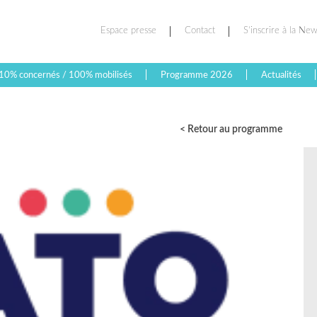
Espace presse
Contact
S’inscrire à la New
10% concernés / 100% mobilisés
Programme 2026
Actualités
< Retour au programme