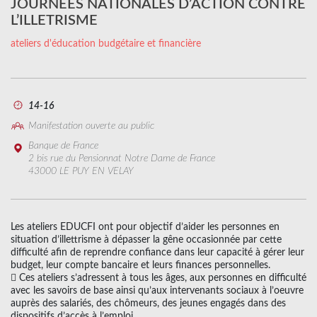
JOURNÉES NATIONALES D’ACTION CONTRE
L’ILLETRISME
ateliers d'éducation budgétaire et financière
14-16
Manifestation ouverte au public
Banque de France
2 bis rue du Pensionnat Notre Dame de France
43000 LE PUY EN VELAY
Les ateliers EDUCFI ont pour objectif d’aider les personnes en
situation d’illettrisme à dépasser la gêne occasionnée par cette
difficulté afin de reprendre confiance dans leur capacité à gérer leur
budget, leur compte bancaire et leurs finances personnelles.
 Ces ateliers s’adressent à tous les âges, aux personnes en difficulté
avec les savoirs de base ainsi qu’aux intervenants sociaux à l’oeuvre
auprès des salariés, des chômeurs, des jeunes engagés dans des
dispositifs d’accès à l’emploi.